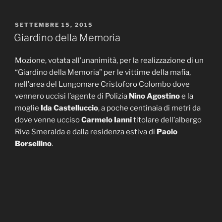
PUBBLICATO
SETTEMBRE 15, 2015
IL
Giardino della Memoria
Mozione, votata all’unanimità, per la realizzazione di un
“Giardino della Memoria” per le vittime della mafia,
nell’area del Lungomare Cristoforo Colombo dove
vennero uccisi l’agente di Polizia
Nino Agostino
e la
moglie
Ida
Castelluccio
, a poche centinaia di metri da
dove venne ucciso
Carmelo Iannì
titolare dell’albergo
Riva Smeralda e dalla residenza estiva di
Paolo
Borsellino
.
A questo
link
l’intervento in Consiglio Comunale nella
seduta del 15 settembre 2015.